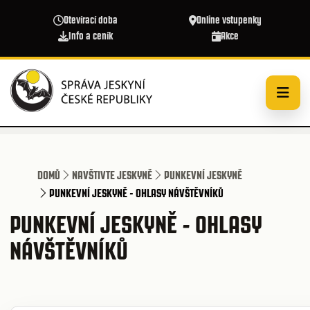
Přejít k hlavnímu obsahu
Otevírací doba
Online vstupenky
Info a ceník
Akce
DOMŮ
NAVŠTIVTE JESKYNĚ
PUNKEVNÍ JESKYNĚ
PUNKEVNÍ JESKYNĚ - OHLASY NÁVŠTĚVNÍKŮ
PUNKEVNÍ JESKYNĚ - OHLASY
NÁVŠTĚVNÍKŮ