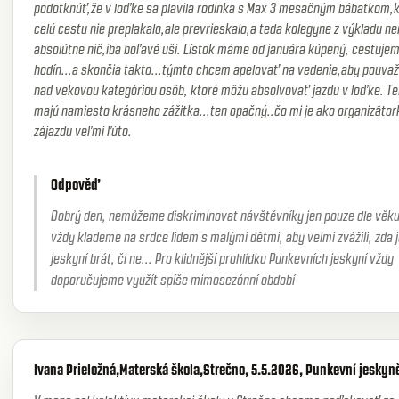
podotknúť,že v loďke sa plavila rodinka s Max 3 mesačným bábātkom,
celú cestu nie preplakalo,ale prevrieskalo,a teda kolegyne z výkladu ne
absolútne nič,iba boľavé uši. Lístok máme od januára kúpený, cestujem
hodín...a skončia takto...týmto chcem apelovať na vedenie,aby pouvaž
nad vekovou kategóriou osôb, ktoré môžu absolvovať jazdu v loďke. Te
majú namiesto krásneho zážitka...ten opačný..čo mi je ako organizãtor
zájazdu veľmi ľúto.
Odpověď
Dobrý den, nemůžeme diskriminovat návštěvníky jen pouze dle věku
vždy klademe na srdce lidem s malými dětmi, aby velmi zvážili, zda j
jeskyní brát, či ne... Pro klidnější prohlídku Punkevních jeskyní vždy
doporučujeme využít spíše mimosezónní období
Ivana Prieložná,Materská škola,Strečno, 5.5.2026, Punkevní jeskyn