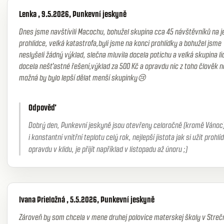
Lenka , 9.5.2026, Punkevní jeskyně
Dnes jsme navštívili Macochu, bohužel skupina cca 45 návštěvníků na 
prohlidce, velká katastrofa,byli jsme na konci prohlídky a bohužel jsme
neslyšeli žádný výklad, slečna mluvila docela potichu a velká skupina lid
docela nešťastné řešení,výklad za 500 Kč a opravdu nic z toho člověk 
možná by bylo lepší dělat menší skupinky😢
Odpověď
Dobrý den, Punkevní jeskyně jsou otevřeny celoročně (kromě Vánoc)
i konstantní vnitřní teplotu celý rok, nejlepší jistota jak si užit prohlí
opravdu v klidu, je přijít například v listopadu až únoru ;)
Ivana Prieložná , 5.5.2026, Punkevní jeskyně
Zároveň by som chcela v mene druhej polovice materskej školy v Streč