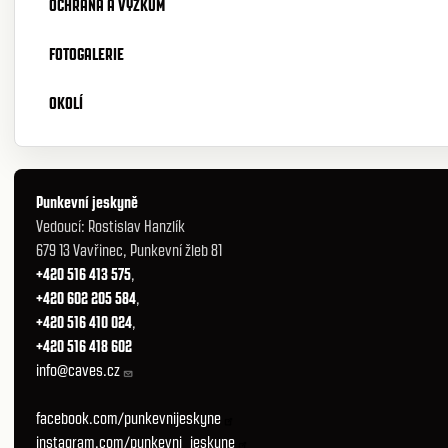
OCHRANA A VÝZKUM
FOTOGALERIE
OKOLÍ
Punkevní jeskyně
Vedoucí: Rostislav Hanzlík
679 13 Vavřinec, Punkevní žleb 81
+420 516 413 575
,
+420 602 205 584
,
+420 516 410 024
,
+420 516 418 602
info@caves.cz
facebook.com/punkevnijeskyne
instagram.com/punkevni_jeskyne