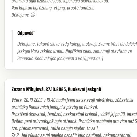
prohlídka byla úžasná a ještě lepší byla plavba lodičkou.
Pan kapitán byl úžasný, vtipný, prostě famózní.
Děkujeme 😉
Odpověď
Děkujeme, taková slova vždy kolegy motivují. Zveme Vás i do dalšíc
jeskyní Moravského krasu. Například celou zimu mají otevřeno ve
Sloupsko-šošůvských jeskyních a ve Výpustku ;)
Zuzana Přibylová, 27.10.2025, Punkevní jeskyně
Včera, 26.10.2025 v 10.40 hodin jsem se se svojí návštěvou zúčastnila
prohlídky Punkevních jeskyní a plavby po Punkvě.
Prostředí úchvatné, famózní, neskutečně krásné , viděli jej po 30. letec
Ovšem paní průvodkyně byla otřesná. Prohlídka probíhala pro více než 
tzn. předimenzovaná, takže nebylo slyšet, to za 1.
Za 2. Její výklad se dá nejlépe označit jako naučené, nekompetentní,