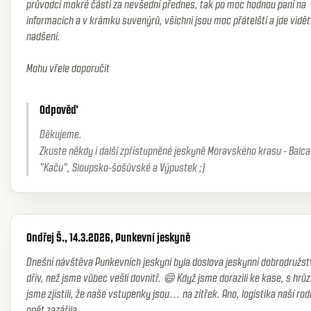
průvodci mokré části za nevšední přednes, tak po moc hodnou paní na
informacích a v krámku suvenýrů, všichni jsou moc přátelští a jde vidět 
nadšení.
Mohu vřele doporučit
Odpověď
Děkujeme.
Zkuste někdy i další zpřístupněné jeskyně Moravského krasu - Balca
"Kaču", Sloupsko-šošůvské a Výpustek ;)
Ondřej Š., 14.3.2026, Punkevní jeskyně
Dnešní návštěva Punkevních jeskyní byla doslova jeskynní dobrodružstv
dřív, než jsme vůbec vešli dovnitř. 😄 Když jsme dorazili ke kase, s hrů
jsme zjistili, že naše vstupenky jsou… na zítřek. Ano, logistika naší rod
opět zazářila.