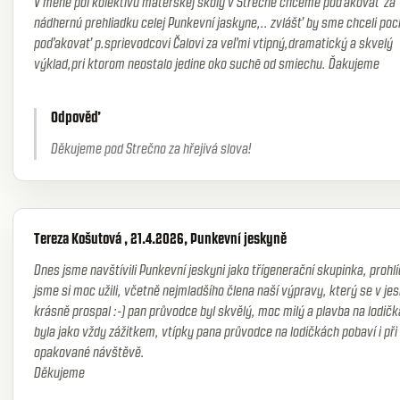
V mene pol kolektívu materskej školy v Strečne chceme poďakovať za
nádhernú prehliadku celej Punkevní jaskyne,.. zvlášť by sme chceli poc
poďakovať p.sprievodcovi Čalovi za veľmi vtipný,dramatický a skvelý
výklad,pri ktorom neostalo jedine oko suchē od smiechu. Ďakujeme
Odpověď
Děkujeme pod Strečno za hřejivá slova!
Tereza Košutová , 21.4.2026, Punkevní jeskyně
Dnes jsme navštívili Punkevní jeskyni jako třígenerační skupinka, prohl
jsme si moc užili, včetně nejmladšího člena naší výpravy, který se v je
krásně prospal :-) pan průvodce byl skvělý, moc milý a plavba na lodič
byla jako vždy zážitkem, vtípky pana průvodce na lodičkách pobaví i při
opakované návštěvě.
Děkujeme