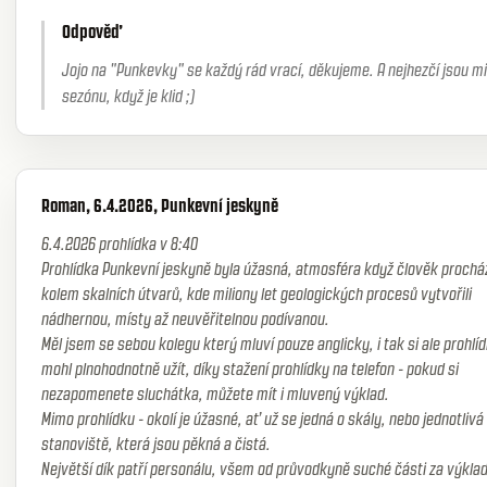
Odpověď
Jojo na "Punkevky" se každý rád vrací, děkujeme. A nejhezčí jsou 
sezónu, když je klid ;)
Roman, 6.4.2026, Punkevní jeskyně
6.4.2026 prohlídka v 8:40
Prohlídka Punkevní jeskyně byla úžasná, atmosféra když člověk prochá
kolem skalních útvarů, kde miliony let geologických procesů vytvořili
nádhernou, místy až neuvěřitelnou podívanou.
Měl jsem se sebou kolegu který mluví pouze anglicky, i tak si ale prohlí
mohl plnohodnotně užít, díky stažení prohlídky na telefon - pokud si
nezapomenete sluchátka, můžete mít i mluvený výklad.
Mimo prohlídku - okolí je úžasné, ať už se jedná o skály, nebo jednotlivá
stanoviště, která jsou pěkná a čistá.
Největší dík patří personálu, všem od průvodkyně suché části za výklad