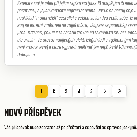
Kapacita lodí je dána při jejich registraci (max 18 dospělých či adekv
počet dětí) a jejich kapacitu nepřekračujeme. Pokud se někdy objeví
například "mohutnější" cestující a vejdou se jen dva vedle sebe, je 
aby se ostatní vměstnali na zbylá místa, vždy ale za podmínky sezen
jízdě. Mrzí nás, pokud jste narazili zrovna na takovouto situaci. Poc
ale prosím, že provoz nabíjených elektrických lodí s vyškolenými ka
není zrovna levný a nelze vypravit další loď jen např. kvůli 1-3 cestuj
Děkujeme
1
2
3
4
5
NOVÝ PŘÍSPĚVEK
Váš příspěvek bude zobrazen až po přečtení a odpovědi od správce jeskyně