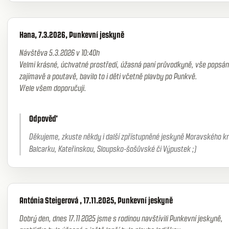
Hana, 7.3.2026, Punkevní jeskyně
Návštěva 5.3.2026 v 10:40h
Velmi krásné, úchvatné prostředí, úžasná paní průvodkyně, vše popsáno
zajímavě a poutavě, bavilo to i děti včetně plavby po Punkvě.
Vřele všem doporučuji.
Odpověď
Děkujeme, zkuste někdy i další zpřístupněné jeskyně Moravského kr
Balcarku, Kateřinskou, Sloupsko-šošůvské či Výpustek ;)
Antónia Steigerová , 17.11.2025, Punkevní jeskyně
Dobrý den, dnes 17.11 2025 jsme s rodinou navštívili Punkevní jeskyně,