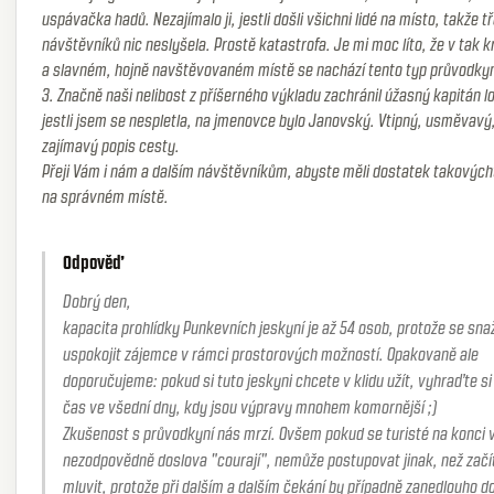
uspávačka hadů. Nezajímalo ji, jestli došli všichni lidé na místo, takže t
návštěvníků nic neslyšela. Prostě katastrofa. Je mi moc líto, že v tak
a slavném, hojně navštěvovaném místě se nachází tento typ průvodky
3. Značně naši nelibost z příšerného výkladu zachránil úžasný kapitán lo
jestli jsem se nespletla, na jmenovce bylo Janovský. Vtipný, usměvavý
zajímavý popis cesty.
Přeji Vám i nám a dalším návštěvníkům, abyste měli dostatek takových
na správném místě.
Odpověď
Dobrý den,
kapacita prohlídky Punkevních jeskyní je až 54 osob, protože se sn
uspokojit zájemce v rámci prostorových možností. Opakovaně ale
doporučujeme: pokud si tuto jeskyni chcete v klidu užít, vyhraďte si
čas ve všední dny, kdy jsou výpravy mnohem komornější ;)
Zkušenost s průvodkyní nás mrzí. Ovšem pokud se turisté na konci 
nezodpovědně doslova "courají", nemůže postupovat jinak, než začí
mluvit, protože při dalším a dalším čekání by případně zanedlouho doš