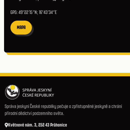
GPS: 49°22′15″N; 16°43′34″E
MAPA
Správa jeskyní České republiky pečuje o zpřístupněné jeskyně a chrání
přírodní dědictví podzemního světa.
Květnové nám. 3, 252 43 Průhonice