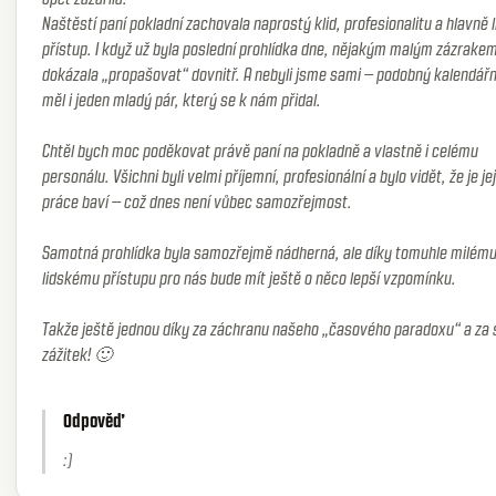
Naštěstí paní pokladní zachovala naprostý klid, profesionalitu a hlavně 
přístup. I když už byla poslední prohlídka dne, nějakým malým zázrake
dokázala „propašovat“ dovnitř. A nebyli jsme sami – podobný kalendářní
měl i jeden mladý pár, který se k nám přidal.
Chtěl bych moc poděkovat právě paní na pokladně a vlastně i celému
personálu. Všichni byli velmi příjemní, profesionální a bylo vidět, že je je
práce baví – což dnes není vůbec samozřejmost.
Samotná prohlídka byla samozřejmě nádherná, ale díky tomuhle milém
lidskému přístupu pro nás bude mít ještě o něco lepší vzpomínku.
Takže ještě jednou díky za záchranu našeho „časového paradoxu“ a za 
zážitek! 🙂
Odpověď
:)