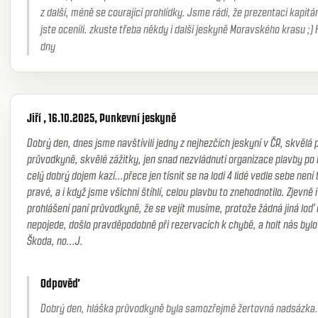
z další, méně se courající prohlídky. Jsme rádi, že prezentaci kapitán
jste ocenili. zkuste třeba někdy i další jeskyně Moravského krasu ;)
dny
Jiří , 16.10.2025, Punkevní jeskyně
Dobrý den, dnes jsme navštívili jedny z nejhezčích jeskyní v ČR, skvělá 
průvodkyně, skvělé zážitky, jen snad nezvládnutí organizace plavby po
celý dobrý dojem kazí...přece jen tísnit se na lodi 4 lidé vedle sebe není 
pravé, a i když jsme všichni štíhlí, celou plavbu to znehodnotilo. Zjevně i
prohlášení paní průvodkyně, že se vejít musíme, protože žádná jiná loď 
nepojede, došlo pravděpodobně při rezervacích k chybě, a holt nás bylo
Škoda, no...J.
Odpověď
Dobrý den, hláška průvodkyně byla samozřejmě žertovná nadsázka.