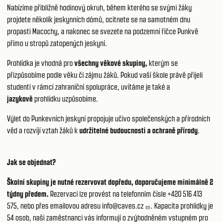
Nabízíme přibližně hodinový okruh, během kterého se svými žáky
projdete několik jeskynních dómů, ocitnete se na samotném dnu
propasti Macochy, a nakonec se svezete na podzemní říčce Punkvě
přímo u stropů zatopených jeskyní.
Prohlídka je vhodná pro
všechny věkové skupiny,
kterým se
přizpůsobíme podle věku či zájmu žáků. Pokud vaší škole právě přijeli
studenti v rámci zahraniční spolupráce, uvítáme je také a
jazykově
prohlídku uzpůsobíme.
Výlet do Punkevních jeskyní propojuje učivo společenských a přírodních
věd a rozvíjí vztah žáků k
udržitelné budoucnosti a ochraně přírody
.
Jak se objednat?
Školní skupiny je nutné rezervovat dopředu, doporučujeme minimálně 2
týdny předem.
Rezervaci lze provést na telefonním čísle +420 516 413
575, nebo přes emailovou adresu
info@caves.cz
. Kapacita prohlídky je
54 osob, naši zaměstnanci vás informují o zvýhodněném vstupném pro