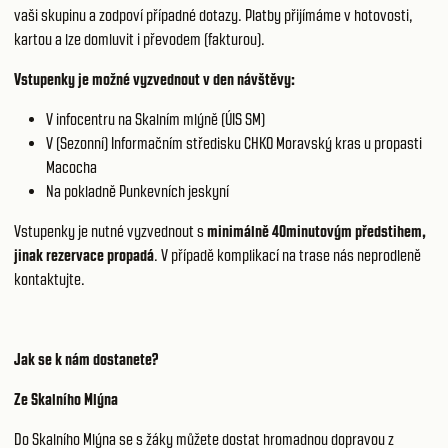
vaši skupinu a zodpoví případné dotazy. Platby přijímáme v hotovosti,
kartou a lze domluvit i převodem (fakturou).
Vstupenky je možné vyzvednout v den návštěvy:
V infocentru na Skalním mlýně (ÚIS SM)
V (Sezonní) Informačním středisku CHKO Moravský kras u propasti
Macocha
Na pokladně Punkevních jeskyní
Vstupenky je nutné vyzvednout s
minimálně 40minutovým předstihem,
jinak rezervace propadá
. V případě komplikací na trase nás neprodleně
kontaktujte.
Jak se k nám dostanete?
Ze Skalního Mlýna
Do Skalního Mlýna se s žáky můžete dostat hromadnou dopravou z