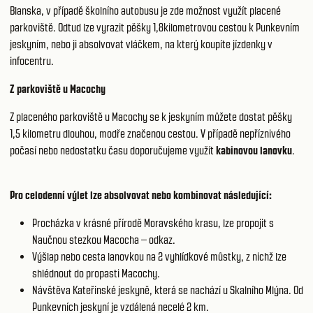
Blanska, v případě školního autobusu je zde možnost využít placené
parkoviště. Odtud lze vyrazit pěšky 1,8kilometrovou cestou k Punkevním
jeskyním, nebo ji absolvovat vláčkem, na který koupíte jízdenky v
infocentru.
Z parkoviště u Macochy
Z placeného parkoviště u Macochy se k jeskyním můžete dostat pěšky
1,5 kilometru dlouhou, modře značenou cestou. V případě nepříznivého
počasí nebo nedostatku času doporučujeme využít
kabinovou lanovku
.
Pro celodenní výlet lze absolvovat nebo kombinovat následující:
Procházka v krásné přírodě Moravského krasu, lze propojit s
Naučnou stezkou Macocha – odkaz.
Výšlap nebo cesta lanovkou na 2 vyhlídkové můstky, z nichž lze
shlédnout do propasti Macochy.
Návštěva Kateřinské jeskyně, která se nachází u Skalního Mlýna. Od
Punkevních jeskyní je vzdálená necelé 2 km.