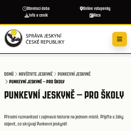
Přejít k hlavnímu obsahu
Otevírací doba
Online vstupenky
Info a ceník
Akce
DOMŮ
NAVŠTIVTE JESKYNĚ
PUNKEVNÍ JESKYNĚ
PUNKEVNÍ JESKYNĚ – PRO ŠKOLY
PUNKEVNÍ JESKYNĚ – PRO ŠKOLY
Přírodní rozmanitost i zajímavá historie na jednom místě. Přijďte s žáky
objevit, co skrývají Punkevní jeskyně!