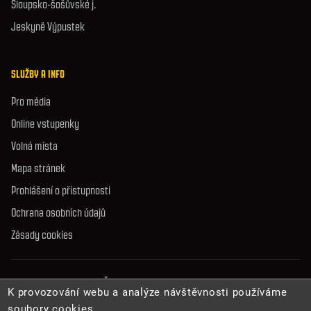
Sloupsko-šošůvské j.
Jeskyně Výpustek
SLUŽBY A INFO
Pro média
Online vstupenky
Volná místa
Mapa stránek
Prohlášení o přístupnosti
Ochrana osobních údajů
Zásady cookies
© 2026 Správa jeskyní České republiky. Všechna práva vyhrazena.
K provozování webu a analýze návštěvnosti používáme
soubory cookies.