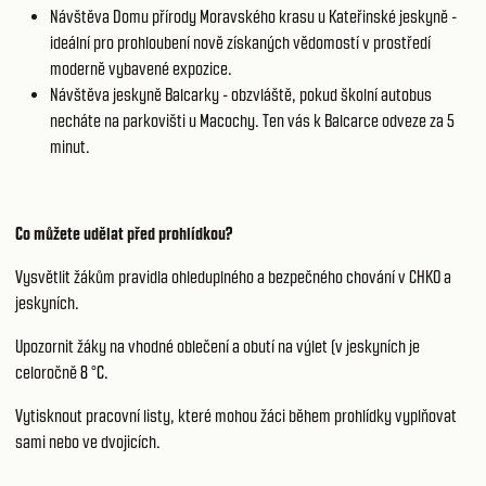
Návštěva Domu přírody Moravského krasu u Kateřinské jeskyně -
ideální pro prohloubení nově získaných vědomostí v prostředí
moderně vybavené expozice.
Návštěva jeskyně Balcarky - obzvláště, pokud školní autobus
necháte na parkovišti u Macochy. Ten vás k Balcarce odveze za 5
minut.
Co můžete udělat před prohlídkou?
Vysvětlit žákům pravidla ohleduplného a bezpečného chování v CHKO a
jeskyních.
Upozornit žáky na vhodné oblečení a obutí na výlet (v jeskyních je
celoročně
8 °C.
Vytisknout pracovní listy, které mohou žáci během prohlídky vyplňovat
sami nebo ve dvojicích.