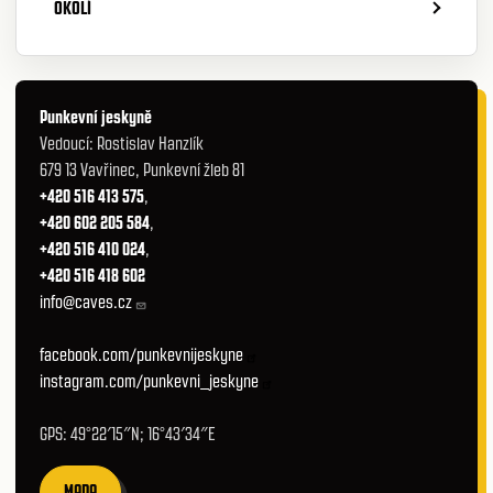
OKOLÍ
Punkevní jeskyně
Vedoucí: Rostislav Hanzlík
679 13 Vavřinec, Punkevní žleb 81
+420 516 413 575
,
+420 602 205 584
,
+420 516 410 024
,
+420 516 418 602
info@caves.cz
facebook.com/punkevnijeskyne
instagram.com/punkevni_jeskyne
GPS: 49°22′15″N; 16°43′34″E
MAPA