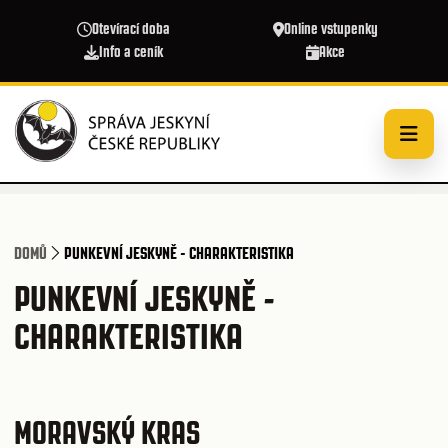
Přejít k hlavnímu obsahu
Otevírací doba
Online vstupenky
Info a ceník
Akce
DOMŮ
PUNKEVNÍ JESKYNĚ - CHARAKTERISTIKA
PUNKEVNÍ JESKYNĚ -
CHARAKTERISTIKA
MORAVSKÝ KRAS