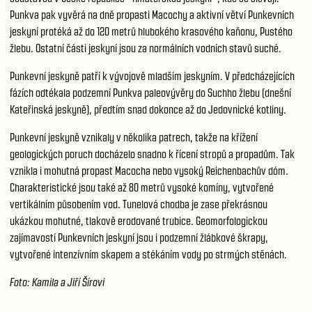
Punkva pak vyvěrá na dně propasti Macochy a aktivní větví Punkevních
jeskyní protéká až do 120 metrů hlubokého krasového kaňonu, Pustého
žlebu. Ostatní části jeskyní jsou za normálních vodních stavů suché.
Punkevní jeskyně patří k vývojově mladším jeskyním. V předcházejících
fázích odtékala podzemní Punkva paleovývěry do Suchho žlebu (dnešní
Kateřinská jeskyně), předtím snad dokonce až do Jedovnické kotliny.
Punkevní jeskyně vznikaly v několika patrech, takže na křížení
geologických poruch docházelo snadno k řícení stropů a propadům. Tak
vznikla i mohutná propast Macocha nebo vysoký Reichenbachův dóm.
Charakteristické jsou také až 80 metrů vysoké komíny, vytvořené
vertikálním působením vod. Tunelová chodba je zase překrásnou
ukázkou mohutné, tlakově erodované trubice. Geomorfologickou
zajímavostí Punkevních jeskyní jsou i podzemní žlábkové škrapy,
vytvořené intenzívním skapem a stékáním vody po strmých stěnách.
Foto: Kamila a Jiří Šírovi