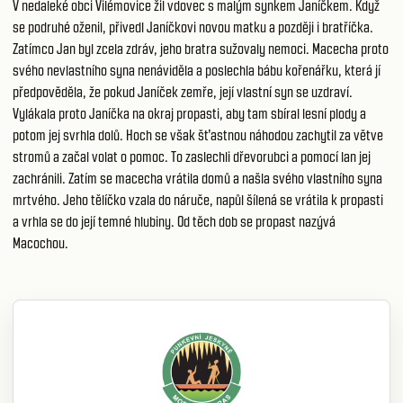
V nedaleké obci Vilémovice žil vdovec s malým synkem Janíčkem. Když
se podruhé oženil, přivedl Janíčkovi novou matku a později i bratříčka.
Zatímco Jan byl zcela zdráv, jeho bratra sužovaly nemoci. Macecha proto
svého nevlastního syna nenáviděla a poslechla bábu kořenářku, která jí
předpověděla, že pokud Janíček zemře, její vlastní syn se uzdraví.
Vylákala proto Janíčka na okraj propasti, aby tam sbíral lesní plody a
potom jej svrhla dolů. Hoch se však šťastnou náhodou zachytil za větve
stromů a začal volat o pomoc. To zaslechli dřevorubci a pomocí lan jej
zachránili. Zatím se macecha vrátila domů a našla svého vlastního syna
mrtvého. Jeho tělíčko vzala do náruče, napůl šílená se vrátila k propasti
a vrhla se do její temné hlubiny. Od těch dob se propast nazývá
Macochou.