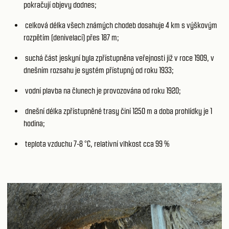
pokračují objevy dodnes;
celková délka všech známých chodeb dosahuje 4 km s výškovým
rozpětím (denivelací) přes 187 m;
suchá část jeskyní byla zpřístupněna veřejnosti již v roce 1909, v
dnešním rozsahu je systém přístupný od roku 1933;
vodní plavba na člunech je provozována od roku 1920;
dnešní délka zpřístupněné trasy činí 1250 m a doba prohlídky je 1
hodina;
teplota vzduchu 7-8 °C, relativní vlhkost cca 99 %