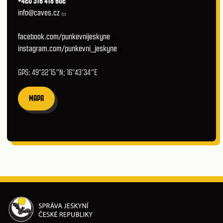
+420 516 418 602
info@caves.cz
facebook.com/punkevnijeskyne
instagram.com/punkevni_jeskyne
GPS: 49°22′15″N; 16°43′34″E
MAPA