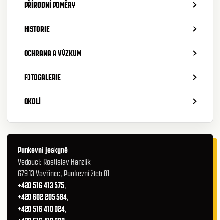
PŘÍRODNÍ POMĚRY
HISTORIE
OCHRANA A VÝZKUM
FOTOGALERIE
OKOLÍ
Punkevní jeskyně
Vedoucí: Rostislav Hanzlík
679 13 Vavřinec, Punkevní žleb 81
+420 516 413 575
,
+420 602 205 584
,
+420 516 410 024
,