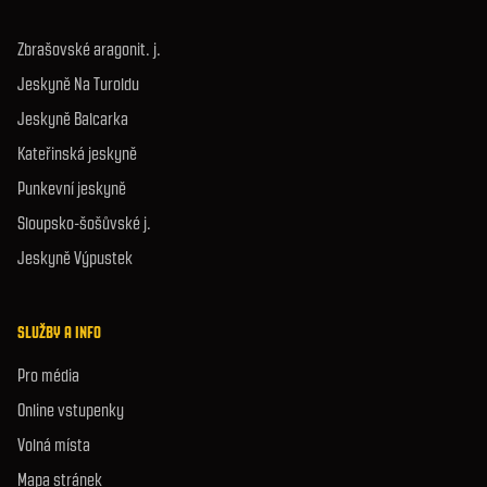
Zbrašovské aragonit. j.
Jeskyně Na Turoldu
Jeskyně Balcarka
Kateřinská jeskyně
Punkevní jeskyně
Sloupsko-šošůvské j.
Jeskyně Výpustek
SLUŽBY A INFO
Pro média
Online vstupenky
Volná místa
Mapa stránek