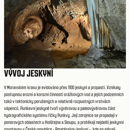
VÝVOJ JESKYNÍ
V Moravském krasu je evidováno přes 1100 jeskyní a propastí. Vznikaly
postupnou erozní a korozní činností srážkových vod a jejich podzemních
toků v tektonicky porušených a relativně rozpustných vrstvách
vápenců. Punkevní jeskyně tvoří vývěrovou a paleovývěrovou část
hydrografického systému říčky Punkvy. Její zdrojnice se propadají v
ponorových oblastech u Holštejna a Sloupu, a protékají nejdelší jeskynní
soustavou v České republice - Amatérskou jeskyní -, kde se slévají.