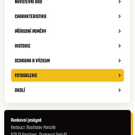
NÁVŠTĚVNÍ ŘÁD
CHARAKTERISTIKA
PŘÍRODNÍ POMĚRY
HISTORIE
OCHRANA A VÝZKUM
FOTOGALERIE
OKOLÍ
Punkevní jeskyně
Vedoucí: Rostislav Hanzlík
679 13 Vavřinec, Punkevní žleb 81