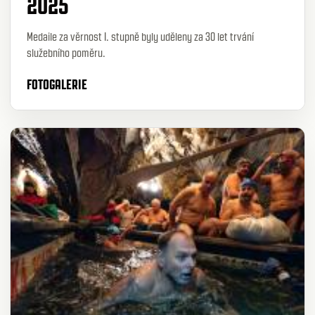
2025
Medaile za věrnost I. stupně byly uděleny za 30 let trvání
služebního poměru.
FOTOGALERIE