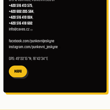
+420 516 413 575
,
+420 602 205 584
,
+420 516 410 024
,
+420 516 418 602
info@caves.cz
facebook.com/punkevnijeskyne
instagram.com/punkevni_jeskyne
GPS: 49°22′15″N; 16°43′34″E
MAPA