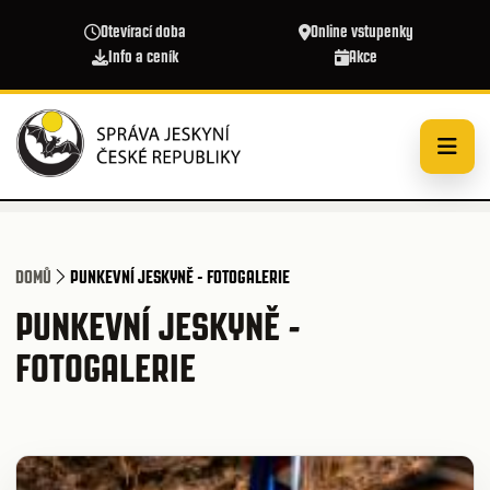
Přejít k hlavnímu obsahu
Otevírací doba
Online vstupenky
Info a ceník
Akce
DOMŮ
PUNKEVNÍ JESKYNĚ - FOTOGALERIE
PUNKEVNÍ JESKYNĚ -
FOTOGALERIE